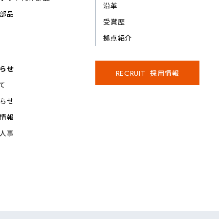
沿革
部品
受賞歴
拠点紹介
らせ
RECRUIT
採用情報
て
らせ
情報
人事