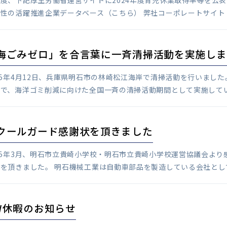
度、下記厚生労働省運営サイトに2024年度育児休業取得率等を公
性の活躍推進企業データベース（こちら） 弊社コーポレートサイト「
海ごみゼロ」を合言葉に一斉清掃活動を実施しま
25年4月12日、兵庫県明石市の林崎松江海岸で清掃活動を行いました
で、海洋ゴミ削減に向けた全国一斉の清掃活動期間として実施しています
クールガード感謝状を頂きました
25年3月、明石市立貴崎小学校・明石市立貴崎小学校運営協議会よ
を頂きました。 明石機械工業は自動車部品を製造している会社として、
W休暇のお知らせ