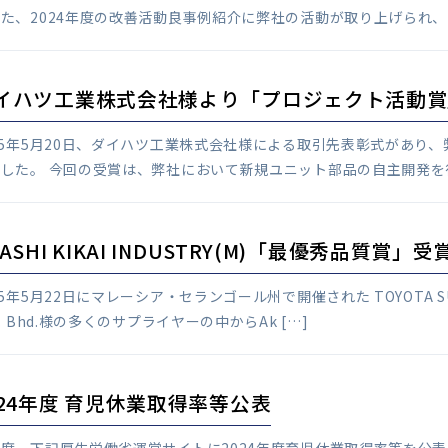
た、2024年度の改善活動良事例紹介に弊社の活動が取り上げられ、
イハツ工業株式会社様より「プロジェクト活動賞
25年5月20日、ダイハツ工業株式会社様による取引先表彰式があり
した。 今回の受賞は、弊社において新規ユニット部品の自主開発を行
ASHI KIKAI INDUSTRY(M)「最優秀品質賞」受
25年5月22日にマレーシア・セランゴール州で開催された TOYOTA SUPPLIE
n. Bhd.様の多くのサプライヤーの中からAk […]
024年度 育児休業取得率等公表