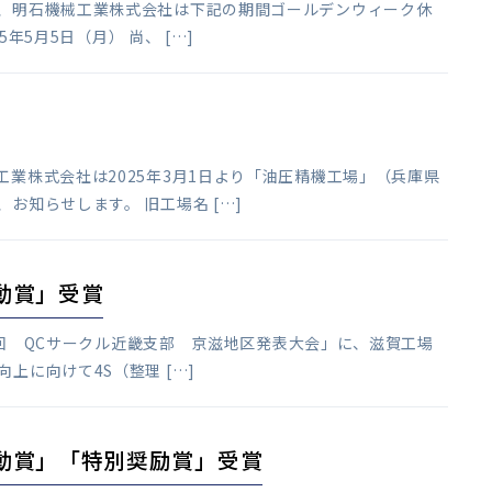
ら、明石機械工業株式会社は下記の期間ゴールデンウィーク休
年5月5日（月） 尚、 […]
業株式会社は2025年3月1日より「油圧精機工場」（兵庫県
お知らせします。 旧工場名 […]
動賞」受賞
01回 QCサークル近畿支部 京滋地区発表大会」に、滋賀工場
上に向けて4S（整理 […]
感動賞」「特別奨励賞」受賞