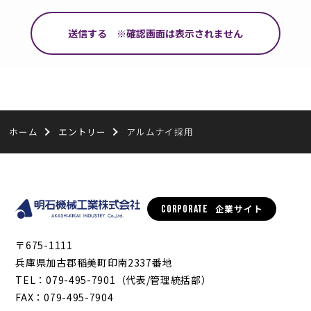
2.個人情報の開示について
収集した個人情報は、ご本人の許可がない限り、当
社および機密保持契約を締結しました法人以外には
開示いたしません。ただし、公的機関から法令に基
づき要請を受けた場合は開示することがあります。
3.個人情報の提供および変更と削除
ホーム
エントリー
アルムナイ採用
お客様が本ウェブサイトにアクセスし、閲覧するに
あたって、お客様を特定できるような住所、氏名な
どの個人情報をご提供いただく必要は原則としてあ
りません。
企業サイト
CORPORATE
但し、本ウェブサイトの「お問い合わせ」をご利用
される場合に限り、本ウェブサイトに個人情報を登
〒675-1111
録していただく必要があります。
兵庫県加古郡稲美町印南2337番地
お客様が登録された個人情報は、ご本人であること
TEL：079-495-7901（代表/管理統括部）
が確認できた場合に限り、いつでも変更することが
FAX：079-495-7904
できます。