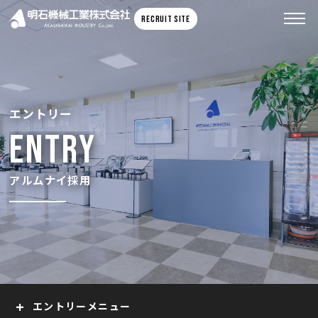
RECRUIT SITE
MENU
メニュー
エントリー
AKIまるわかり
ENTRY
AKIまるわかり
数値でみるAKI
アルムナイ採用
採用PR動画
AKIの未来
AKIの未来
エントリー