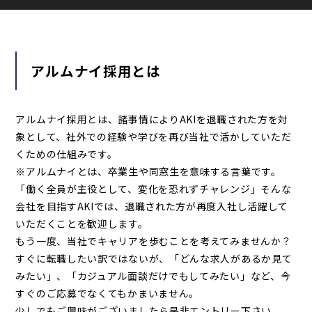
先輩社員の仕事内容
先輩社員 大卒
アルムナイ採用とは
先輩社員 高卒
アルムナイ採用とは、諸事情によりAKIを退職された方を対
採用の流れ/募集要項
象として、社外での経験や学びを再び当社で活かしていただ
院卒・大卒・高専卒・専門卒
くための仕組みです。
※アルムナイとは、卒業生や同窓生を意味する言葉です。
高卒
「働く全員が主役として、変化を恐れずチャレンジ」そんな
キャリア採用
会社を目指すAKIでは、退職された方が再度入社し活躍して
期間社員
いただくことを歓迎します。
もう一度、当社でキャリアを歩むことを考えてみませんか？
すぐに転職したい訳ではないが、「どんな求人があるか見て
みたい」、「カジュアル面談だけでもしてみたい」など、今
成長支援環境
すぐのご応募でなくてもかまいません。
人材育成/研修
少しでもご興味がございましたら是非エントリー下さい。