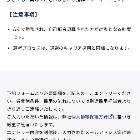
キャリアパス/職能資格等級制
【注意事項】
度
職場紹介/国内拠点
AKIで勤務され、自己都合退職された方が対象となる制度
職場紹介/海外拠点
です。
ワークライフバランス/福利厚
選考プロセスは、通常のキャリア採用と同様になります。
生
よくある質問
よくある質問
下記フォームより必要事項をご記入の上、エントリーくださ
い。労働諸条件、採用の流れについては別途採用担当者より
折り返しご連絡いたします。
ご入力いただいた情報は、弊社
個人情報保護方針
に基づき
エントリー
厳重に管理いたします。
院卒・大卒・高専卒・専門卒
エントリー内容を送信後、入力されたメールアドレス宛に確
キャリア採用